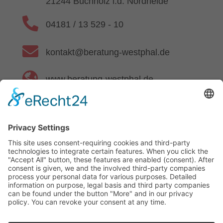
21244 Buchholz i.d. Nordheide

04181 / 13 529 - 10

kontakt@beratung-westphal.de

www.beratung-westphal.de
Política de privacidad
| Imprimir
| Autenticidad de las
reseñas
© Cupón AVGS - 2024 - Todos los derechos
reservados. | Diseño web y programación:
RATO
Digital GmbH