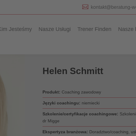

kontakt@beratung-w
Kim Jesteśmy
Nasze Usługi
Trener Finden
Nasze 
Helen Schmitt
Produkt:
Coaching zawodowy
Języki coachingu:
niemiecki
Szkolenie/certyfikacje coachingowe:
Szkoleni
dr Migge
Ekspertyza branżowa:
Doradztwo/coaching, usł