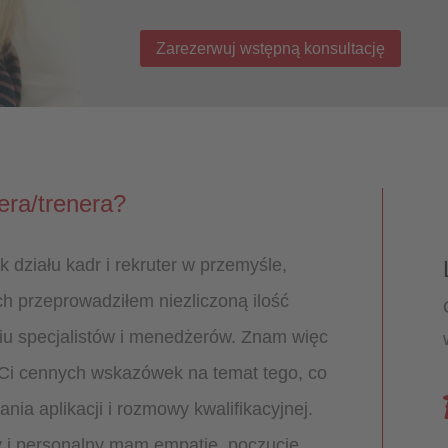
Zarezerwuj wstępną konsultację
nera/trenera?
 działu kadr i rekruter w przemyśle,
ch przeprowadziłem niezliczoną ilość
iu specjalistów i menedżerów. Znam więc
 Ci cennych wskazówek na temat tego, co
a aplikacji i rozmowy kwalifikacyjnej.
y i personalny mam empatię, poczucie