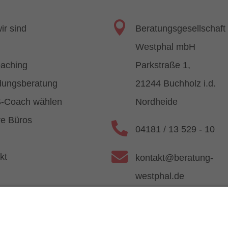

ir sind
Beratungsgesellschaft
Westphal mbH
aching
Parkstraße 1,
ungsberatung
21244 Buchholz i.d.
-Coach wählen
Nordheide
e Büros

04181 / 13 529 - 10

kt
kontakt@beratung-
westphal.de

www.beratung-westpha
Dat