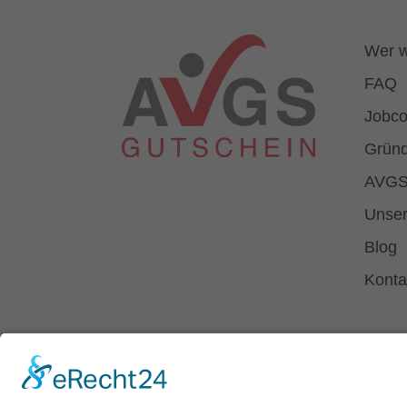
Wer w
FAQ
Jobco
Gründ
AVGS
Unser
Blog
Konta