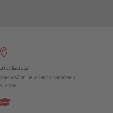

Lokalizacja
Obecność online w całych Niemczech
w: Stade
