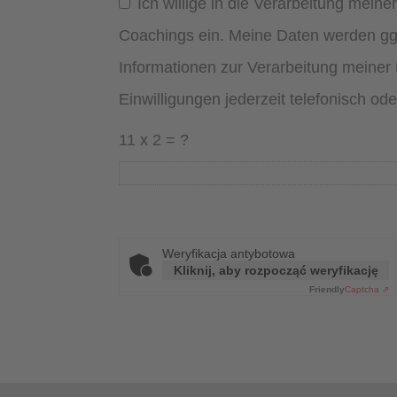
Ich willige in die Verarbeitung me
Coachings ein. Meine Daten werden ggf
Informationen zur Verarbeitung meiner 
Einwilligungen jederzeit telefonisch o
11 x 2 = ?
Weryfikacja antybotowa
Kliknij, aby rozpocząć weryfikację
Friendly
Captcha ⇗