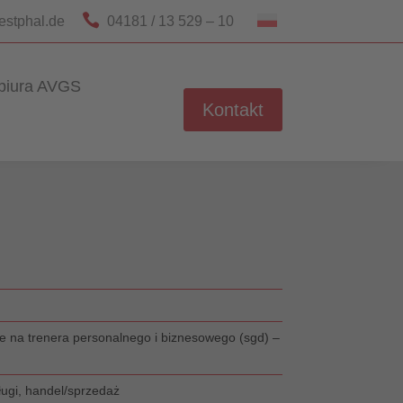

estphal.de
04181 / 13 529 – 10
biura AVGS
Kontakt
e na trenera personalnego i biznesowego (sgd) –
ugi, handel/sprzedaż