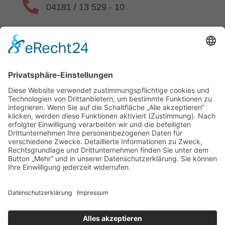

04181 / 13 529 - 10

kontakt@beratung-westphal.de

www.beratung-westphal.de
Datenschutz
| Impressum
| Echtheit von Bewertungen
© AVGS Gutschein – 2025 – Alle Rechte vorbehalten. |
Webdesign & Programmierung:
RATO Digital GmbH
Beratungsgesellschaft Westphal mbH
hat
5,00
von
5
Sternen
|
286
Bewertungen auf ProvenExpert.com