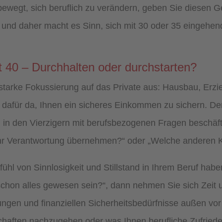
ewegt, sich beruflich zu verändern, geben Sie diesen 
n und daher macht es Sinn, sich mit 30 oder 35 eingehe
t 40 – Durchhalten oder durchstarten?
 starke Fokussierung auf das Private aus: Hausbau, Erzi
t dafür da, Ihnen ein sicheres Einkommen zu sichern. De
 in den Vierzigern mit berufsbezogenen Fragen beschäf
hr Verantwortung übernehmen?“ oder „Welche anderen K
ühl von Sinnlosigkeit und Stillstand in Ihrem Beruf habe
 schon alles gewesen sein?“, dann nehmen Sie sich Zeit u
ungen und finanziellen Sicherheitsbedürfnisse außen vor 
nschaften nachzugehen oder was Ihnen berufliche Zufrie