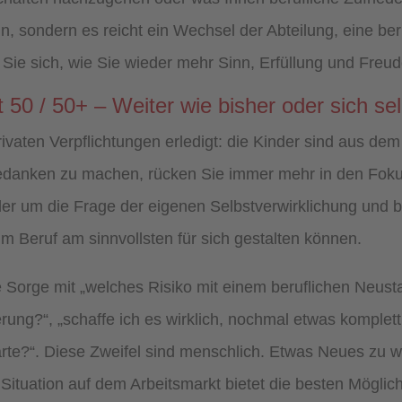
, sondern es reicht ein Wechsel der Abteilung, eine beru
en Sie sich, wie Sie wieder mehr Sinn, Erfüllung und Fre
t 50 / 50+ – Weiter wie bisher oder sich se
rivaten Verpflichtungen erledigt: die Kinder sind aus dem
Gedanken zu machen, rücken Sie immer mehr in den Foku
er um die Frage der eigenen Selbstverwirklichung und b
 im Beruf am sinnvollsten für sich gestalten können.
orge mit „welches Risiko mit einem beruflichen Neustart
erung?“, „schaffe ich es wirklich, nochmal etwas komple
rte?“. Diese Zweifel sind menschlich. Etwas Neues zu 
le Situation auf dem Arbeitsmarkt bietet die besten Möglic