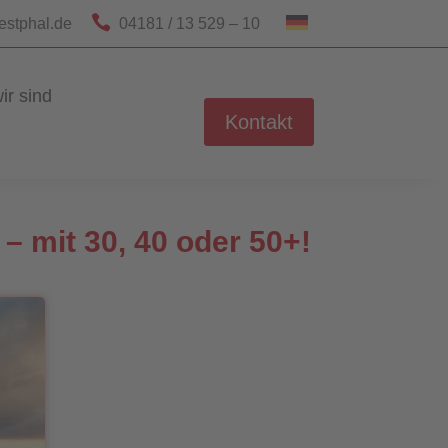

estphal.de
04181 / 13 529 – 10
ir sind
Kontakt
 – mit 30, 40 oder 50+!