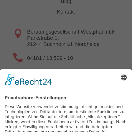
Blog
Kontakt

Beratungsgesellschaft Westphal mbH
Parkstraße 1,
21244 Buchholz i.d. Nordheide

04181 / 13 529 - 10

kontakt@beratung-westphal.de

www.beratung-westphal.de