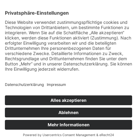

www.beratung-westphal.de
Datenschutz
| Impressum
| Echtheit von Bewertungen
© AVGS Gutschein – 2025 – Alle Rechte vorbehalten. |
Webdesign & Programmierung:
RATO Digital GmbH
Beratungsgesellschaft Westphal mbH
hat
5,00
von
5
Sternen
|
286
Bewertungen auf ProvenExpert.com
Deutsch