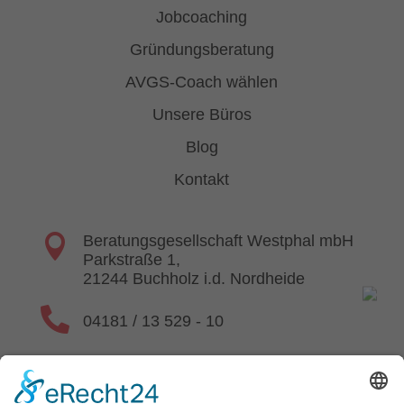
Jobcoaching
Gründungsberatung
AVGS-Coach wählen
Unsere Büros
Blog
Kontakt

Beratungsgesellschaft Westphal mbH
Parkstraße 1,
21244 Buchholz i.d. Nordheide

04181 / 13 529 - 10

kontakt@beratung-westphal.de