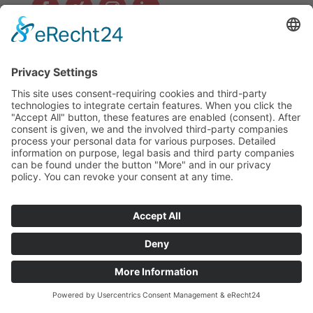
Política de privacidad
| Imprimir
| Autenticidad de las
reseñas
© Cupón AVGS - 2024 - Todos los derechos
reservados. | Diseño web y programación:
RATO
Digital GmbH
English
(
Inglés
)
Deutsch
(
Alemán
)
Polski
(
Polaco
)
Español