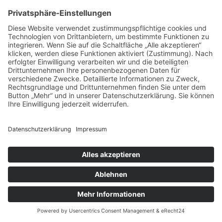
Gründungsberatung
AVGS-Coach wählen
Unsere Büros
Blog
Kontakt

Beratungsgesellschaft Westphal mbH
Parkstraße 1,
21244 Buchholz i.d. Nordheide

04181 / 13 529 - 10

kontakt@beratung-westphal.de

www.beratung-westphal.de