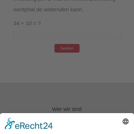
westphal.de widerrufen kann.
34 + 10 = ?
Wer wir sind
FAQ
Jobcoaching