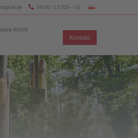

estphal.de
04181 / 13 529 – 10
biura AVGS
Kontakt