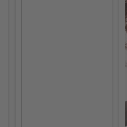
kierowniczych i konsultingowych, a także w
startupach. Postrzegam siebie jako
partnera na równi z założycielami, którego
wspólnym celem jest przekształcenie
dobrego pomysłu w obiecującą ścieżkę
kariery z solidnymi fundamentami. Moje
zainteresowanie ludźmi i ich środowiskiem
zawodowym skłoniło mnie do coachingu. Z
niecierpliwością czekam na informacje o
Twoich pomysłach na startup.
Co najbardziej lubisz w swojej
pracy?