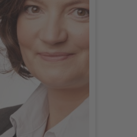
Jej spokojny, obiektywny, wyrozumiały i
cudownie elastyczny sposób pracy rozwiał
moje obawy i wątpliwości, jeśli chodzi o listy
aplikacyjne i rozmowy kwalifikacyjne.
Ćwiczenia i zadania domowe wyraźnie
pokazały mi moje mocne strony, a szereg
blokad zniknęło.
Pani Pursche jest dla mnie zawsze
dostępna. Umożliwia także rozmowy
telefoniczne późno w nocy i umawianie
spotkań krótkoterminowych.
U Pani Pursche sprawy układają się dla
mnie w absolutnie dobrym kierunku!
Co Cię motywuje i jakie jest Twoje