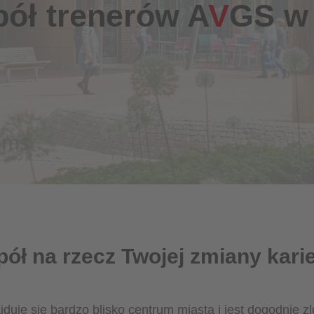
ół trenerów A
V
GS 
ł na rzecz Twojej zmiany karie
uje się bardzo blisko centrum miasta i jest dogodnie z