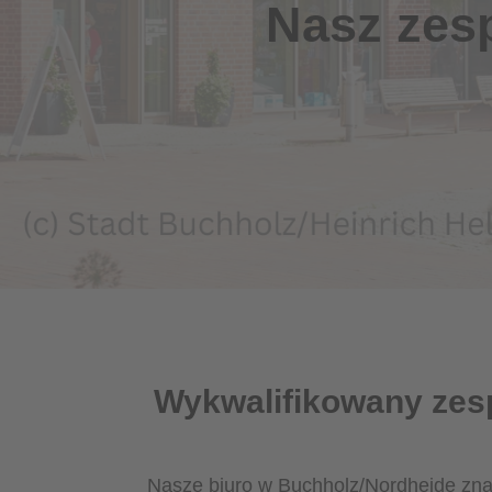
Nasz zesp
Wykwalifikowany zespó
Nasze biuro w Buchholz/Nordheide znajd