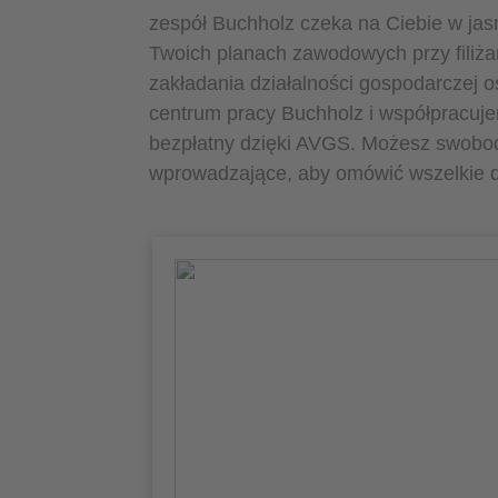
zespół Buchholz czeka na Ciebie w ja
Twoich planach zawodowych przy filiża
zakładania działalności gospodarczej o
centrum pracy Buchholz i współpracuje
bezpłatny dzięki AVGS. Możesz swobod
wprowadzające, aby omówić wszelkie d
Co kwalifikuje Cię jako
coacha/trenera?
W kontekście zawodowym prowadzę
coaching wszystkich osób, które stoją w
obliczu zmian i szukają nowego spojrzenia
na te wyzwania. W swojej pracy wnoszę
ponad 20-letnie doświadczenie zawodowe
w doradztwie personalnym. Oprócz