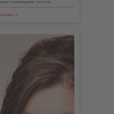
Języki coachingowe:
niemiecki
Poznać
Co mówią o Tobie Twoi klienci?
U Pani Pursche są Państwo w bardzo
dobrych rękach
Dzięki jej super miłemu, przyjacielskiemu
podejściu do miłej, pięknej atmosfery,
martwi się o... Poszukiwanie pracy, listy
aplikacyjne itp. to dosłownie moja
odpowiedzialność.
Pani Pursche przyjęła mnie bardzo dobrze
dzięki swojej wyjątkowej wiedzy zawodowej
i empatii.