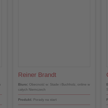
Reiner Brandt
h
Biuro:
Obecność w: Stade i Buchholz, online w
B
całych Niemczech
S
Produkt:
Porady na start
P
Do profilu