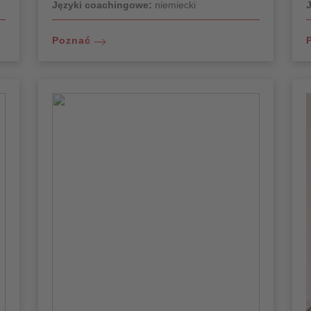
Języki coachingowe:
niemiecki
Poznać
Jakie kwalifikacje kwalifikują Cię
jako trenera/trenera?
Od ponad 10 lat pracuję w branży
konsultingowej, wspierając ludzi w ich
reorientacji zawodowej na rynku pracy.
Moja praca koncentruje się na doradzaniu
założycielom firm i startupom. Po
ukończeniu szkolenia bankowego i studiów
z zakresu administracji biznesowej, przez
wiele lat pracowałem w małych i średnich
firmach z różnych branż. Pozwoliło mi to
zdobyć doświadczenie na stanowiskach