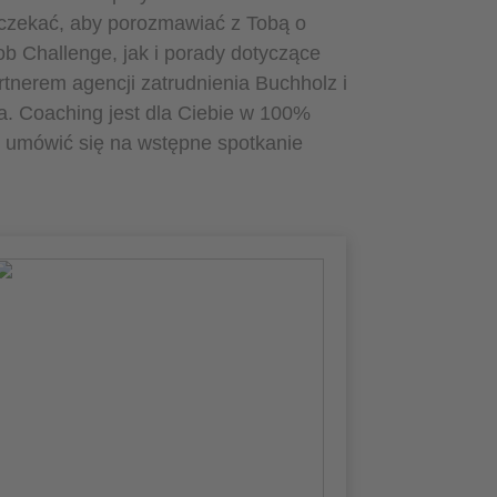
oczekać, aby porozmawiać z Tobą o
b Challenge, jak i porady dotyczące
rtnerem agencji zatrudnienia Buchholz i
a. Coaching jest dla Ciebie w 100%
 umówić się na wstępne spotkanie
Co kwalifikuje Cię jako
coacha/trenera?
Mój ciepły i empatyczny sposób
postępowania z ludźmi! Ponadto moje
studia z zakresu pedagogiki społecznej i
organizacyjnej, zakończone uzyskaniem
tytułu Master of Business Administration,
dalsze kształcenie w charakterze