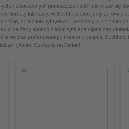
snych, nowoczesnych pomieszczeniach i nie może się d
nce herbaty lub kawy. W Buchholz oferujemy zarówno Jo
sobiście, online lub hybrydowo. Jesteśmy wieloletnim pa
my w zaufany sposób z lokalnymi agencjami zatrudnieni
nie wybrać preferowanego trenera z zespołu Buchholz i
alsze pytania. Czekamy na Ciebie!
Co kwalifikuje Cię jako
coacha/trenera?
Moje wykształcenie jako bankier oraz studia
z zakresu administracji biznesowej ze
szczególnym uwzględnieniem marketingu i
kontrolingu stanowią solidny fundament.
Bazuję na swoim doświadczeniu zdobytym
w różnych firmach spoza świata