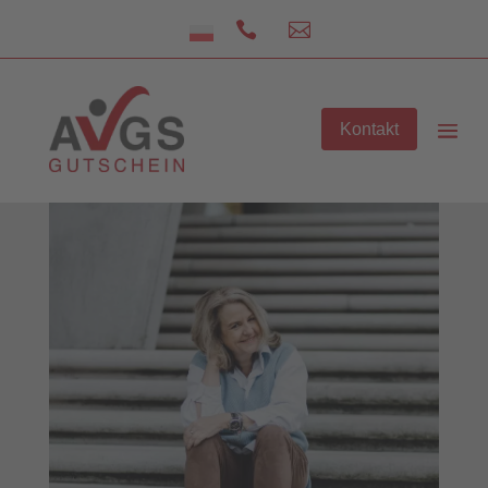


Kontakt