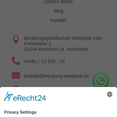
Unsere Büros
Blog
Kontakt

Beratungsgesellschaft Westphal mbH
Parkstraße 1,
21244 Buchholz i.d. Nordheide

04181 / 13 529 - 10

kontakt@beratung-westphal.de

www.beratung-westphal.de