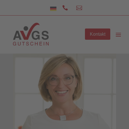


Kontakt