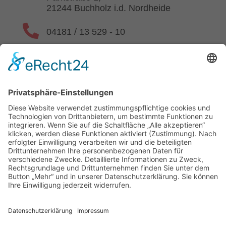
21244 Buchholz i.d. Nordheide

04181 / 13 529 - 10

kontakt@beratung-westphal.de

www.beratung-westphal.de
Datenschutz
| Impressum
| Echtheit von Bewertungen
© AVGS Gutschein – 2025 – Alle Rechte vorbehalten. |
Webdesign & Programmierung:
RATO Digital GmbH