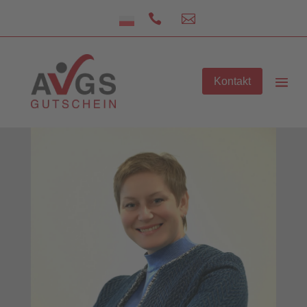


Kontakt