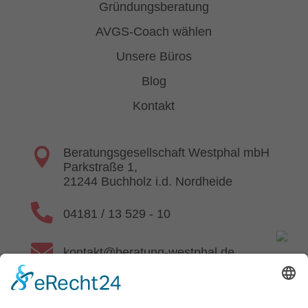
Gründungsberatung
AVGS-Coach wählen
Unsere Büros
Blog
Kontakt

Beratungsgesellschaft Westphal mbH
Parkstraße 1,
21244 Buchholz i.d. Nordheide

04181 / 13 529 - 10

kontakt@beratung-westphal.de

www.beratung-westphal.de