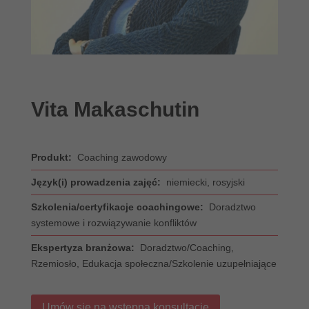
Vita Makaschutin
Produkt:
Coaching zawodowy
Język(i) prowadzenia zajęć:
niemiecki, rosyjski
Szkolenia/certyfikacje coachingowe:
Doradztwo
systemowe i rozwiązywanie konfliktów
Ekspertyza branżowa:
Doradztwo/Coaching,
Rzemiosło, Edukacja społeczna/Szkolenie uzupełniające
Umów się na wstępną konsultację