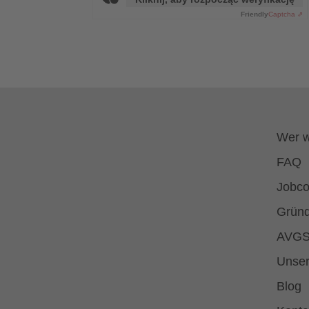
Friendly
Captcha ⇗
Wer w
FAQ
Jobco
Gründ
AVGS
Unser
Blog