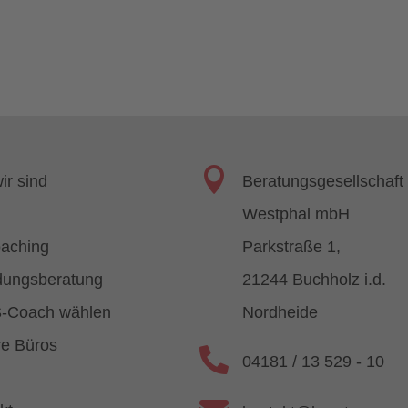

ir sind
Beratungsgesellschaft
Westphal mbH
aching
Parkstraße 1,
ungsberatung
21244 Buchholz i.d.
-Coach wählen
Nordheide
e Büros

04181 / 13 529 - 10