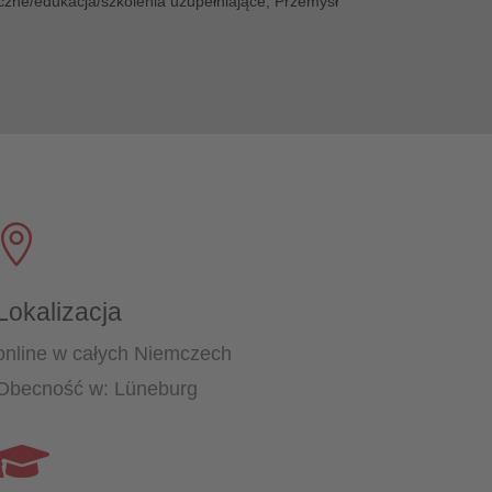
czne/edukacja/szkolenia uzupełniające, Przemysł

Lokalizacja
online w całych Niemczech
Obecność w: Lüneburg
