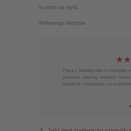
to mam na myśli.
Referencje klientów:
★
Praca z Martiną dała mi mnóstwo w
poczucie własnej wartości wzros
osobiście i zawodowo, za co jestem
3. Jaki jest najlepszy sposób 