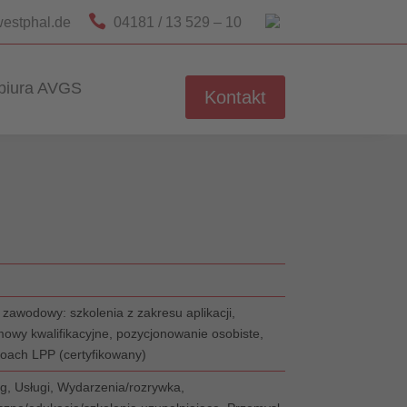

estphal.de
04181 / 13 529 – 10
biura AVGS
Kontakt
zawodowy: szkolenia z zakresu aplikacji,
owy kwalifikacyjne, pozycjonowanie osobiste,
coach LPP (certyfikowany)
g, Usługi, Wydarzenia/rozrywka,