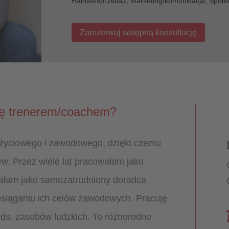
Handel/sprzedaż, Marketing/komunikacja, Społe
Zarezerwuj wstępną konsultację
 Cię trenerem/coachem?
 życiowego i zawodowego, dzięki czemu
yw. Przez wiele lat pracowałam jako
iałam jako samozatrudniony doradca
osiąganiu ich celów zawodowych. Pracuję
t ds. zasobów ludzkich. To różnorodne