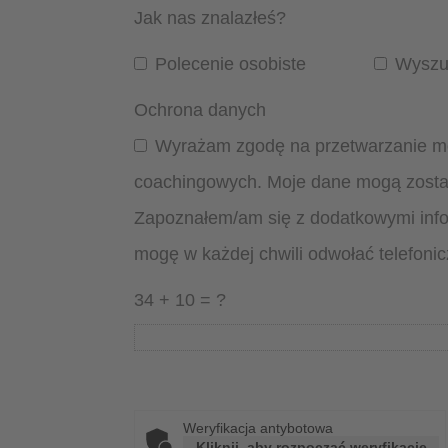
Jak nas znalazłeś?
Polecenie osobiste
Wyszuk
Ochrona danych
Wyrażam zgodę na przetwarzanie mo
coachingowych. Moje dane mogą zostać
Zapoznałem/am się z dodatkowymi info
mogę w każdej chwili odwołać telefoni
34 + 10 = ?
Weryfikacja antybotowa
Kliknij, aby rozpocząć weryfikację