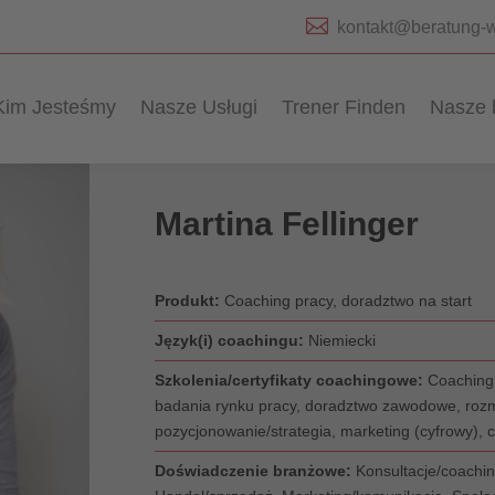

kontakt@beratung-w
Kim Jesteśmy
Nasze Usługi
Trener Finden
Nasze 
Martina Fellinger
Produkt:
Coaching pracy, doradztwo na start
Język(i) coachingu:
Niemiecki
Szkolenia/certyfikaty coachingowe:
Coaching 
badania rynku pracy, doradztwo zawodowe, rozm
pozycjonowanie/strategia, marketing (cyfrowy), 
Doświadczenie branżowe:
Konsultacje/coachin