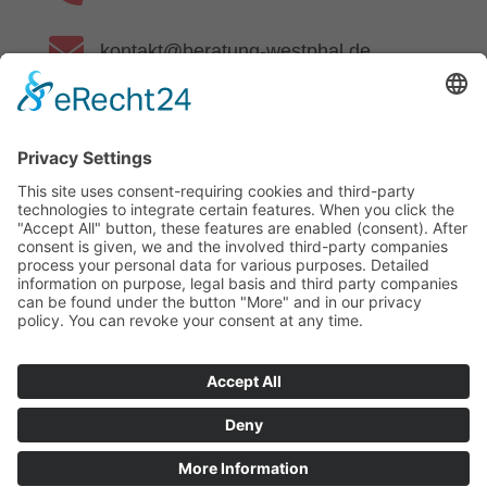

kontakt@beratung-westphal.de

www.beratung-westphal.de
Datenschutz
| Impressum
| Echtheit von Bewertungen
© AVGS Gutschein – 2025 – Alle Rechte vorbehalten. |
Webdesign & Programmierung:
RATO Digital GmbH