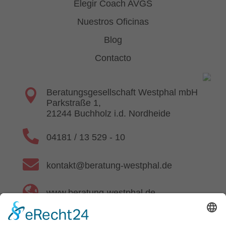
Elegir Coach AVGS
Nuestros Oficinas
Blog
Contacto

Beratungsgesellschaft Westphal mbH
Parkstraße 1,
21244 Buchholz i.d. Nordheide

04181 / 13 529 - 10

kontakt@beratung-westphal.de

www.beratung-westphal.de