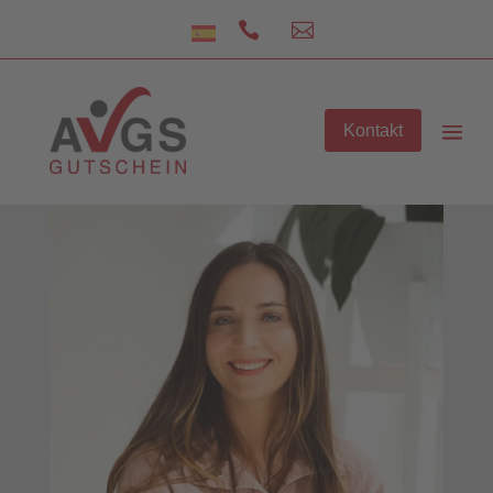


Kontakt