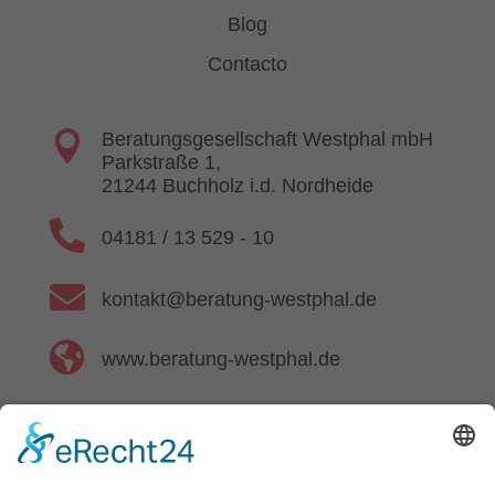
Blog
Contacto

Beratungsgesellschaft Westphal mbH
Parkstraße 1,
21244 Buchholz i.d. Nordheide

04181 / 13 529 - 10

kontakt@beratung-westphal.de

www.beratung-westphal.de